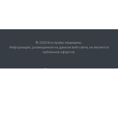
© 2026 Все права защищены.
Информация, размещенная на данном веб-сайте, не является
публичной офертой.
Наши контакты
8 (495) 225 99 01
info
@
optim
acons
.
info
Москва, БП "Кожевники"
ул. Дербеневская, 20.