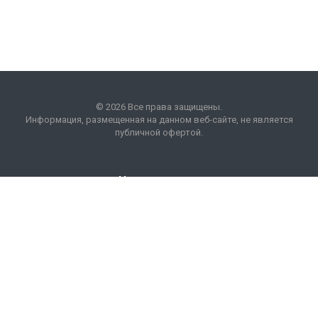
© 2026 Все права защищены.
Информация, размещенная на данном веб-сайте, не является
публичной офертой.
Наши контакты
8 (495) 225 99 01
info
@
optim
acons
.
info
Москва, БП "Кожевники"
ул. Дербеневская, 20.