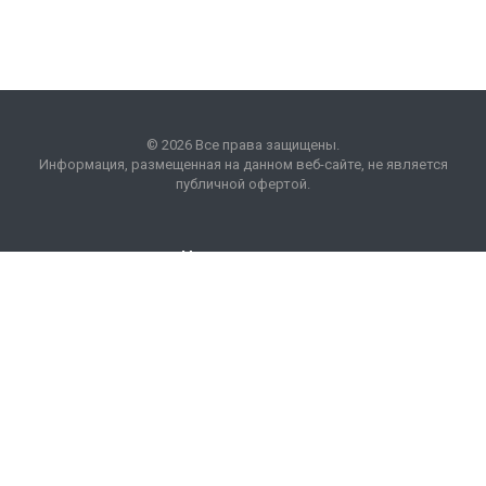
© 2026 Все права защищены.
Информация, размещенная на данном веб-сайте, не является
публичной офертой.
Наши контакты
8 (495) 225 99 01
info
@
optim
acons
.
info
Москва, БП "Кожевники"
ул. Дербеневская, 20.