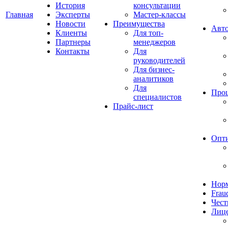
История
консультации
Главная
Эксперты
Мастер-классы
Новости
Преимущества
Авто
Клиенты
Для топ-
Партнеры
менеджеров
Контакты
Для
руководителей
Для бизнес-
аналитиков
Для
Про
специалистов
Прайс-лист
Опт
Норм
Frau
Чест
Лиц