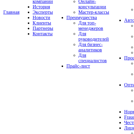
компании
Онлайн-
История
консультации
Главная
Эксперты
Мастер-классы
Новости
Преимущества
Авто
Клиенты
Для топ-
Партнеры
менеджеров
Контакты
Для
руководителей
Для бизнес-
аналитиков
Для
Про
специалистов
Прайс-лист
Опт
Норм
Frau
Чест
Лиц