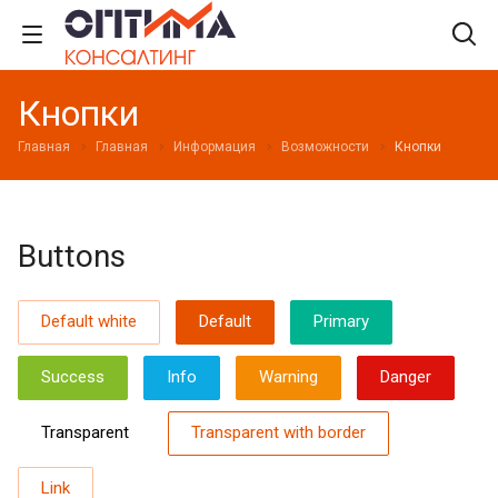
Кнопки
Главная
Главная
Информация
Возможности
Кнопки
Buttons
Default white
Default
Primary
Success
Info
Warning
Danger
Transparent
Transparent with border
Link