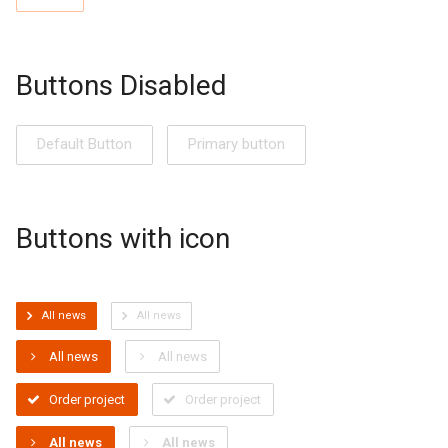
Buttons Disabled
Default Button
Primary button
Buttons with icon
All news
All news
All news
All news
Order project
Order project
All news
All news