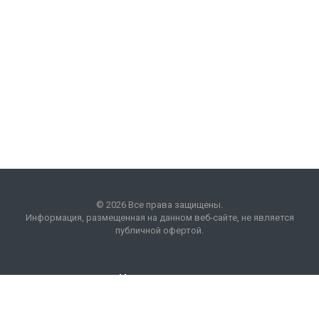
© 2026 Все права защищены.
Информация, размещенная на данном веб-сайте, не является
публичной офертой.
Наши контакты
8 (495) 225 99 01