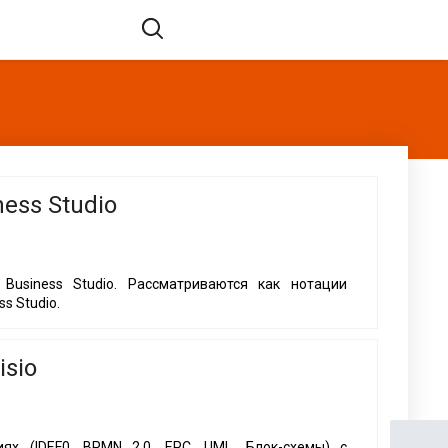
ess Studio
Business Studio. Рассматриваются как нотации
s Studio.
sio
ях (IDEF0, BPMN 2.0, EPC, UML, Блок-схемы) с