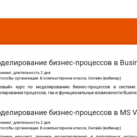
делирование бизнес-процессов в Busin
ренинг
, длительность
2 дня
пособы организации:
В компьютерном классе, Онлайн (вебинар)
зовый» курс по моделированию бизнес-процессов в системе 
лирования процессов, так и функциональные возможности Busines
делирование бизнес-процессов в MS Vi
ренинг
, длительность
2 дня
пособы организации:
В компьютерном классе, Онлайн (вебинар)
стники изучают техники моделирования в популярных нотаци