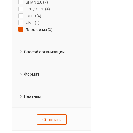
BPMN 2.0 (
7
)
EPC / eEPC (
4
)
IDEF0 (
4
)
UML (
1
)
Блок-схема (
3
)
Способ организации
Формат
Платный
Сбросить