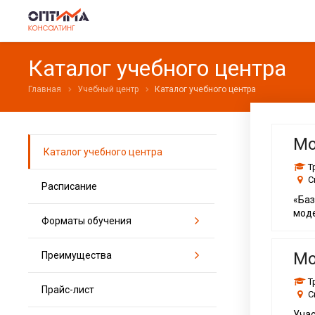
Каталог учебного центра
Главная
Учебный центр
Каталог учебного центра
Мо
Каталог учебного центра
Т
С
Расписание
«Ба
моде
Форматы обучения
Мо
Преимущества
Тренинги
Корпоративные сессии
Т
Прайс-лист
Для топ-менеджеров
Онлайн-консультации
С
Для руководителей
Мастер-классы
Уча