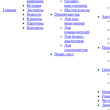
компании
Онлайн-
История
консультации
Главная
Эксперты
Мастер-классы
Новости
Преимущества
Авто
Клиенты
Для топ-
Партнеры
менеджеров
Контакты
Для
руководителей
Для бизнес-
аналитиков
Для
Про
специалистов
Прайс-лист
Опт
Норм
Frau
Чест
Лиц