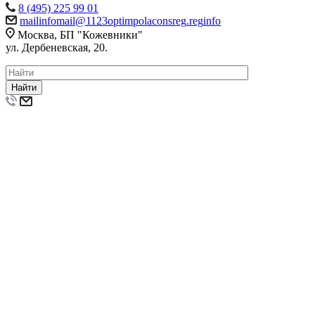
8 (495) 225 99 01
mail
info
mail
@
1123
optim
pol
acons
reg
.
reg
info
Москва, БП "Кожевники"
ул. Дербеневская, 20.
Найти