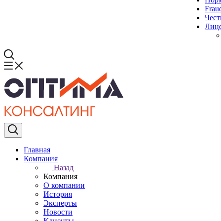
Frau
Чест
Лиц
Главная
Компания
Назад
Компания
О компании
История
Эксперты
Новости
Клиенты