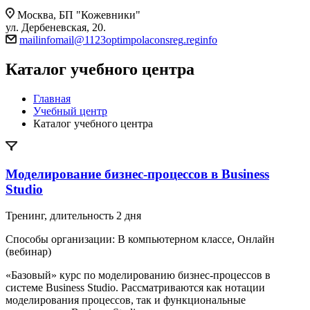
Москва, БП "Кожевники"
ул. Дербеневская, 20.
mail
info
mail
@
1123
optim
pol
acons
reg
.
reg
info
Каталог учебного центра
Главная
Учебный центр
Каталог учебного центра
Моделирование бизнес-процессов в Business
Studio
Тренинг
, длительность
2 дня
Способы организации:
В компьютерном классе, Онлайн
(вебинар)
«Базовый» курс по моделированию бизнес-процессов в
системе Business Studio. Рассматриваются как нотации
моделирования процессов, так и функциональные