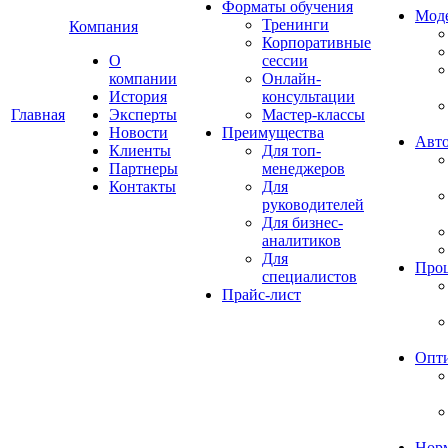
Форматы обучения
Мод
Тренинги
Компания
Корпоративные
О
сессии
компании
Онлайн-
История
консультации
Главная
Эксперты
Мастер-классы
Новости
Преимущества
Авто
Клиенты
Для топ-
Партнеры
менеджеров
Контакты
Для
руководителей
Для бизнес-
аналитиков
Для
Про
специалистов
Прайс-лист
Опт
Норм