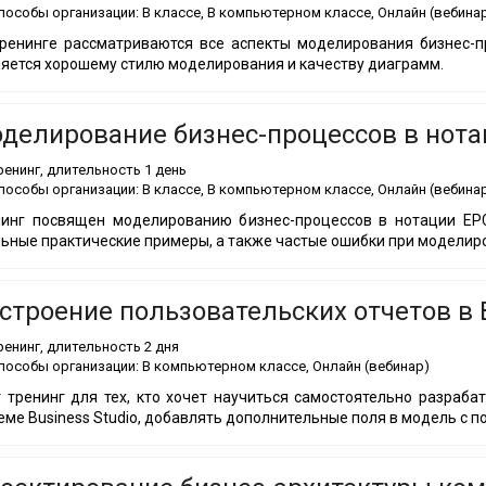
пособы организации:
В классе, В компьютерном классе, Онлайн (вебина
ренинге рассматриваются все аспекты моделирования бизнес-п
яется хорошему стилю моделирования и качеству диаграмм.
делирование бизнес-процессов в нота
ренинг
, длительность
1 день
пособы организации:
В классе, В компьютерном классе, Онлайн (вебина
нинг посвящен моделированию бизнес-процессов в нотации EPC
ьные практические примеры, а также частые ошибки при моделир
строение пользовательских отчетов в B
ренинг
, длительность
2 дня
пособы организации:
В компьютерном классе, Онлайн (вебинар)
 тренинг для тех, кто хочет научиться самостоятельно разраб
еме Business Studio, добавлять дополнительные поля в модель с п