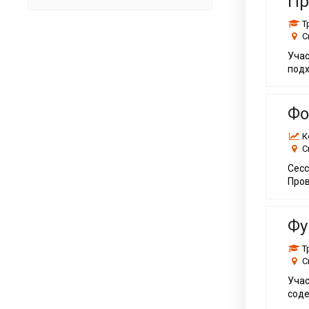
Пр
Т
С
Учас
подх
Фо
К
С
Сес
Пров
Фу
Т
С
Учас
соде