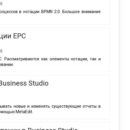
р)
роцессов в нотации BPMN 2.0. Большое внимание
ции EPC
р)
. Рассматриваются как элементы нотации, так и
овании.
usiness Studio
атывать новые и изменять существующие отчеты в
омощью MetaEdit.