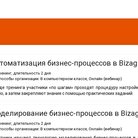
томатизация бизнес-процессов в Bizagi
ренинг
, длительность
2 дня
пособы организации:
В компьютерном классе, Онлайн (вебинар)
де тренинга участники «по шагам» проходят процедуру настройк
io, а затем закрепляют знания с помощью практических заданий.
делирование бизнес-процессов в Bizagi
ренинг
, длительность
2 дня
пособы организации:
В компьютерном классе, Онлайн (вебинар)
тники изучают технологию моделирования бизнес-процессов в 