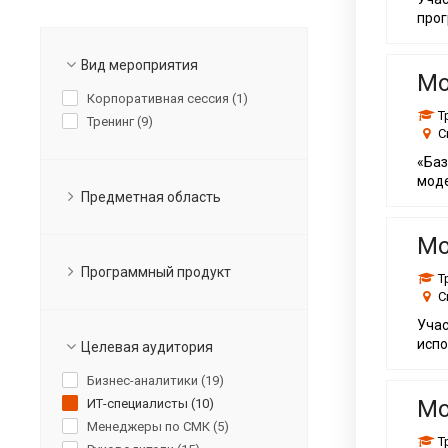
Для бизнес-аналитиков
прог
Для специалистов
Вид мероприятия
Мо
Корпоративная сессия (
1
)
Т
Тренинг (
9
)
С
«Ба
моде
Предметная область
Мо
Программный продукт
Т
С
Уча
испо
Целевая аудитория
Бизнес-аналитики (
19
)
Мо
ИТ-специалисты (
10
)
Менеджеры по СМК (
5
)
Т