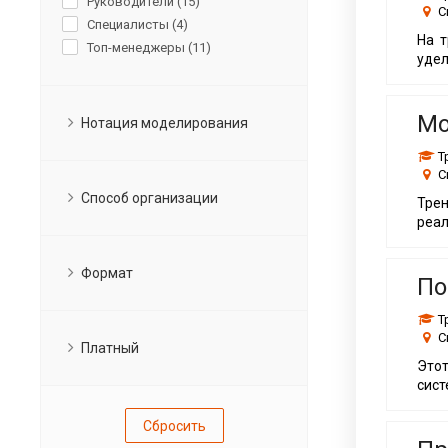
Руководители (
15
)
С
Специалисты (
4
)
На т
Топ-менеджеры (
11
)
удел
Мо
Нотация моделирования
Т
С
Способ организации
Тре
реал
Формат
По
Т
С
Платный
Этот
сист
Сбросить