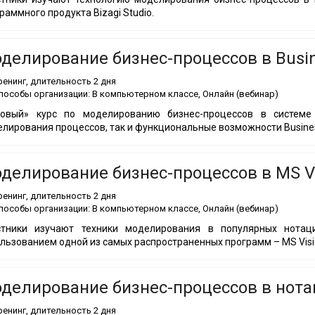
раммного продукта Bizagi Studio.
делирование бизнес-процессов в Busin
ренинг
, длительность
2 дня
пособы организации:
В компьютерном классе, Онлайн (вебинар)
зовый» курс по моделированию бизнес-процессов в системе 
лирования процессов, так и функциональные возможности Busines
делирование бизнес-процессов в MS Vi
ренинг
, длительность
2 дня
пособы организации:
В компьютерном классе, Онлайн (вебинар)
стники изучают техники моделирования в популярных нотаци
льзованием одной из самых распространенных программ – MS Visi
делирование бизнес-процессов в нота
ренинг
, длительность
2 дня