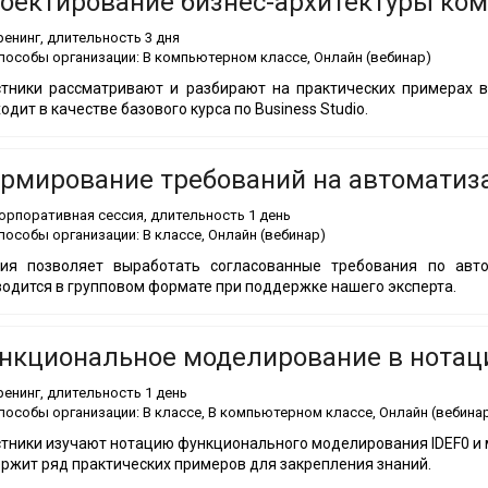
оектирование бизнес-архитектуры комп
ренинг
, длительность
3 дня
пособы организации:
В компьютерном классе, Онлайн (вебинар)
тники рассматривают и разбирают на практических примерах вс
одит в качестве базового курса по Business Studio.
рмирование требований на автоматиз
орпоративная сессия
, длительность
1 день
пособы организации:
В классе, Онлайн (вебинар)
сия позволяет выработать согласованные требования по авт
одится в групповом формате при поддержке нашего эксперта.
нкциональное моделирование в нотац
ренинг
, длительность
1 день
пособы организации:
В классе, В компьютерном классе, Онлайн (вебина
тники изучают нотацию функционального моделирования IDEF0 и 
ржит ряд практических примеров для закрепления знаний.