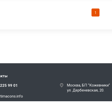
1
акты
Москва, БП "Кожевники"
 225 99 01
ул. Дербеневская, 20.
tim
acons
.
info