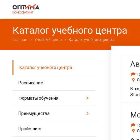
Каталог учебного центра
Главная
Учебный центр
Каталог учебного центра
Ав
Каталог учебного центра
Т
С
Расписание
В хо
Stud
Форматы обучения
Мо
Преимущества
Тренинги
Корпоративные сессии
Т
Прайс-лист
Для топ-менеджеров
Онлайн-консультации
С
Для руководителей
Мастер-классы
Учас