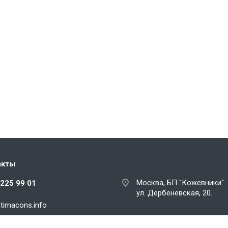
акты
Москва, БП "Кожевники"
 225 99 01
ул. Дербеневская, 20.
tim
acons
.
info