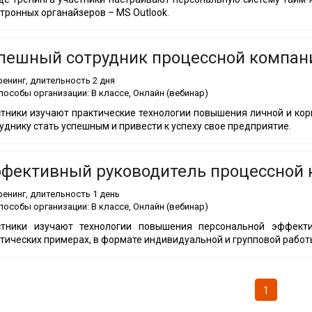
тронных органайзеров – MS Outlook.
пешный сотрудник процессной компан
ренинг
, длительность
2 дня
пособы организации:
В классе, Онлайн (вебинар)
тники изучают практические технологии повышения личной и ко
уднику стать успешным и привести к успеху свое предприятие.
фективный руководитель процессной
ренинг
, длительность
1 день
пособы организации:
В классе, Онлайн (вебинар)
стники изучают технологии повышения персональной эффекти
тических примерах, в формате индивидуальной и групповой работ
1