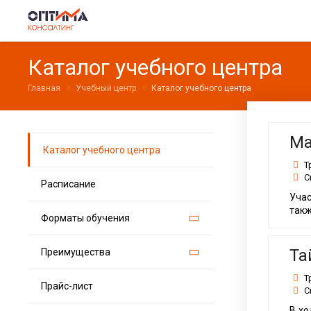
Каталог учебного центра
Главная
Учебный центр
Каталог учебного центра
Ма
Каталог учебного центра
Т
С
Расписание
Учас
такж
Форматы обучения
Та
Преимущества
Тренинги
Корпоративные сессии
Т
Прайс-лист
Для топ-менеджеров
Онлайн-консультации
С
Для руководителей
Мастер-классы
В хо