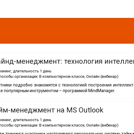
йнд-менеджмент: технология интелле
ренинг
, длительность
1 день
пособы организации:
В компьютерном классе, Онлайн (вебинар)
тники подробно знакомятся с технологией построения интеллект
е популярным инструментом – программой MindManager.
йм-менеджмент на MS Outlook
ренинг
, длительность
1 день
пособы организации:
В компьютерном классе, Онлайн (вебинар)
де тренинга участники настраивают персональную систему тайм