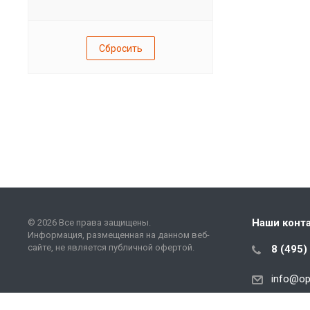
Сбросить
Наши конт
© 2026 Все права защищены.
Информация, размещенная на данном веб-
сайте, не является публичной офертой.
8 (495)
info
@
op