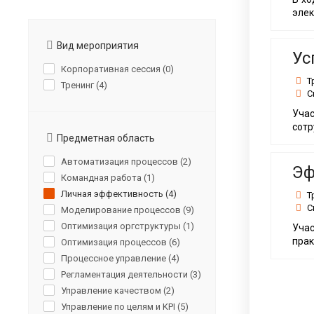
Для бизнес-аналитиков
элек
Для специалистов
Вид мероприятия
Ус
Корпоративная сессия (
0
)
Т
Тренинг (
4
)
С
Учас
сотр
Предметная область
Автоматизация процессов (
2
)
Эф
Командная работа (
1
)
Личная эффективность (
4
)
Т
С
Моделирование процессов (
9
)
Оптимизация оргструктуры (
1
)
Уча
прак
Оптимизация процессов (
6
)
Процессное управление (
4
)
Регламентация деятельности (
3
)
Управление качеством (
2
)
Управление по целям и KPI (
5
)