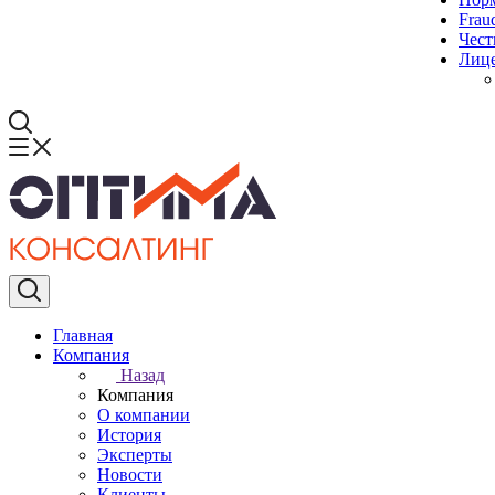
Frau
Чест
Лиц
Главная
Компания
Назад
Компания
О компании
История
Эксперты
Новости
Клиенты