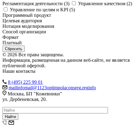
Регламентация деятельности (
3
)
Управление качеством (
2
)
Управление по целям и KPI (
5
)
Программный продукт
Целевая аудитория
Нотация моделирования
Способ организации
Формат
Платный
Сбросить
© 2026 Все права защищены.
Информация, размещенная на данном веб-сайте, не является
публичной офертой.
Наши контакты
8 (495) 225 99 01
mail
info
mail
@
1123
optim
pol
acons
reg
.
reg
info
Москва, БП "Кожевники"
ул. Дербеневская, 20.
Найти