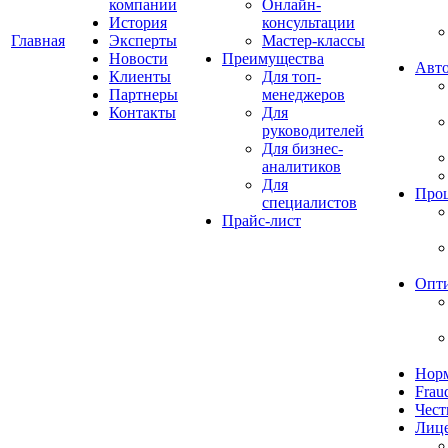
компании
Онлайн-
История
консультации
Главная
Эксперты
Мастер-классы
Новости
Преимущества
Авто
Клиенты
Для топ-
Партнеры
менеджеров
Контакты
Для
руководителей
Для бизнес-
аналитиков
Для
Про
специалистов
Прайс-лист
Опт
Норм
Frau
Чест
Лиц