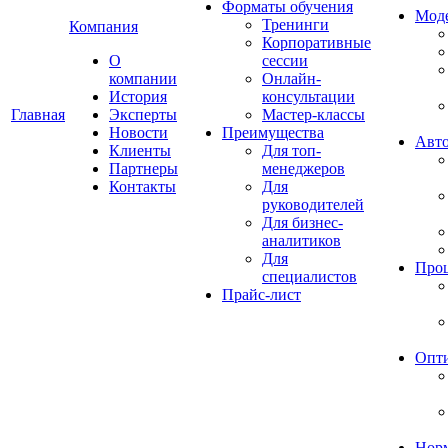
Форматы обучения
Мод
Тренинги
Компания
Корпоративные
О
сессии
компании
Онлайн-
История
консультации
Главная
Эксперты
Мастер-классы
Новости
Преимущества
Авто
Клиенты
Для топ-
Партнеры
менеджеров
Контакты
Для
руководителей
Для бизнес-
аналитиков
Для
Про
специалистов
Прайс-лист
Опт
Норм