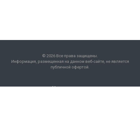
© 2026 Все права защищены.
Информация, размещенная на данном веб-сайте, не является
публичной офертой.
Наши контакты
8 (495) 225 99 01
info
@
optim
acons
.
info
Москва, БП "Кожевники"
ул. Дербеневская, 20.