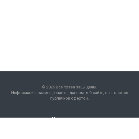
© 2026 Все права защищены.
Информация, размещенная на данном веб-сайте, не является
публичной офертой.
Наши контакты
8 (495) 225 99 01