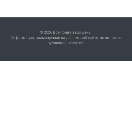
© 2026 Все права защищены.
Информация, размещенная на данном веб-сайте, не является
публичной офертой.
Наши контакты
8 (495) 225 99 01
info
@
optim
acons
.
info
Москва, БП "Кожевники"
ул. Дербеневская, 20.